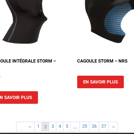
OULE INTÉGRALE STORM –
CAGOULE STORM – NRS
S
EN SAVOIR PLUS
N SAVOIR PLUS
←
1
3
4
5
25
26
27
→
2
…