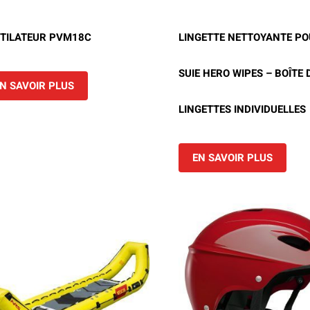
Location d’habit de combat
ON D’ÉCHELLES
Demande de retour ou d’échange
Planifier un rendez-vous
ES NFPA
TILATEUR PVM18C
LINGETTE NETTOYANTE PO
Démonstration d’équipements
SUIE HERO WIPES – BOÎTE 
N SAVOIR PLUS
LINGETTES INDIVIDUELLES
EN SAVOIR PLUS