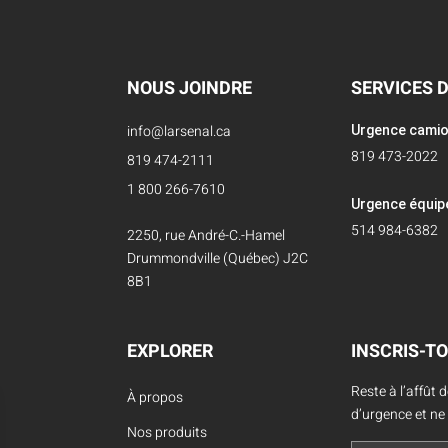
NOUS JOINDRE
SERVICES 
info@larsenal.ca
Urgence cami
819 473-2022
819 474-2111
1 800 266-7610
Urgence équi
514 984-6382
2250, rue André-C.-Hamel
Drummondville (Québec) J2C
8B1
EXPLORER
INSCRIS-TO
Reste à l’affût 
À propos
d’urgence et ne
Nos produits