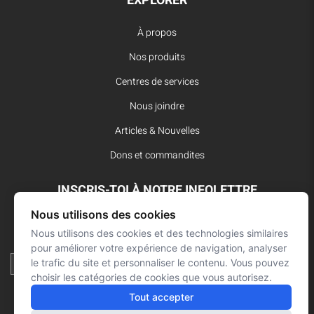
EXPLORER
À propos
Nos produits
Centres de services
Nous joindre
Articles & Nouvelles
Dons et commandites
INSCRIS-TOI À NOTRE INFOLETTRE
Nous utilisons des cookies
Reste à l’affût des dernières innovations pour vos interventions
d’urgence et ne manque aucune nouvelle de L’Arsenal.
Nous utilisons des cookies et des technologies similaires
pour améliorer votre expérience de navigation, analyser
le trafic du site et personnaliser le contenu. Vous pouvez
choisir les catégories de cookies que vous autorisez.
Tout accepter