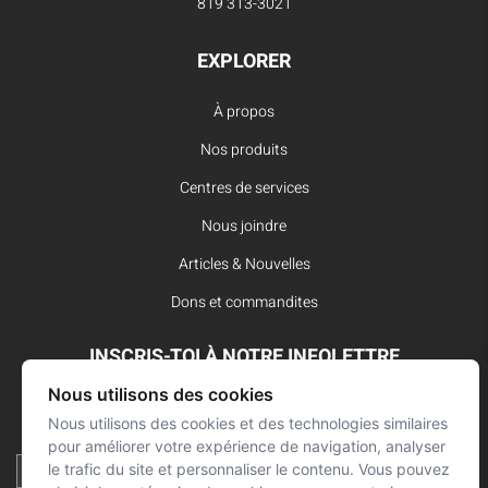
819 313-3021
EXPLORER
À propos
Nos produits
Centres de services
Nous joindre
Articles & Nouvelles
Dons et commandites
INSCRIS-TOI À NOTRE INFOLETTRE
Nous utilisons des cookies
Reste à l’affût des dernières innovations pour vos interventions
d’urgence et ne manque aucune nouvelle de L’Arsenal.
Nous utilisons des cookies et des technologies similaires
pour améliorer votre expérience de navigation, analyser
le trafic du site et personnaliser le contenu. Vous pouvez