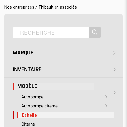
Nos entreprises / Thibault et associés
Accueil
Nos produits
Thibault & associés
›
›
›
Modèle
›
Échelle
MARQUE
INVENTAIRE
MODÈLE
Autopompe
Autopompe-citerne
Échelle
Citerne