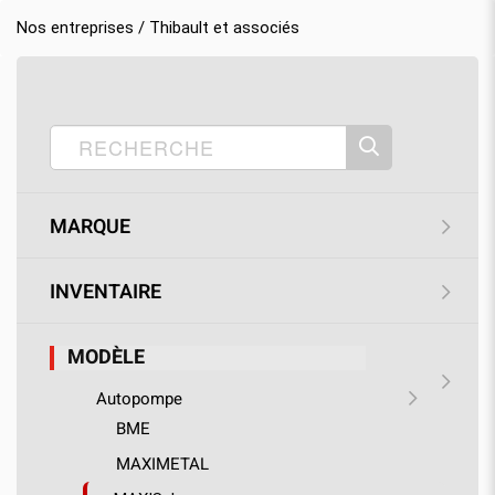
Nos entreprises / Thibault et associés
Accueil
Nos produits
Thibault & associés
›
›
›
Modèle
›
Autopompe
›
MAXISaber
MARQUE
INVENTAIRE
MODÈLE
Autopompe
BME
MAXIMETAL