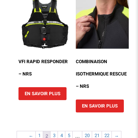
VFI RAPID RESPONDER
COMBINAISON
– NRS
ISOTHERMIQUE RESCUE
– NRS
EN SAVOIR PLUS
EN SAVOIR PLUS
←
1
3
4
5
20
21
22
→
2
…