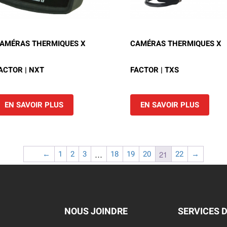
AMÉRAS THERMIQUES X
CAMÉRAS THERMIQUES X
ACTOR | NXT
FACTOR | TXS
EN SAVOIR PLUS
EN SAVOIR PLUS
←
1
2
3
18
19
20
22
→
…
21
NOUS JOINDRE
SERVICES 