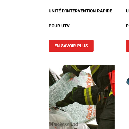
Camions en inventaire neufs
INSPECTI
UNITÉ D’INTERVENTION RAPIDE
U
Camions en inventaire usagés
CERTIFIÉ
POUR UTV
P
EN SAVOIR PLUS