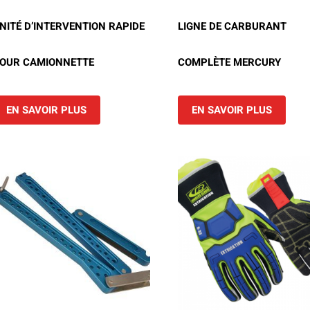
Location d’habit de combat
ON D’ÉCHELLES
Demande de retour ou d’échange
NITÉ D’INTERVENTION RAPIDE
LIGNE DE CARBURANT
Planifier un rendez-vous
ES NFPA
Démonstration d’équipements
OUR CAMIONNETTE
COMPLÈTE MERCURY
EN SAVOIR PLUS
EN SAVOIR PLUS