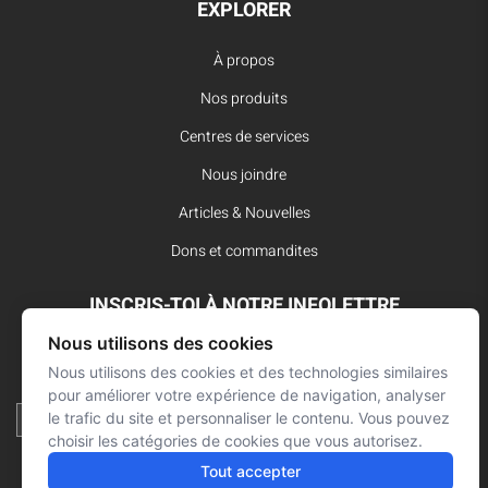
EXPLORER
À propos
Nos produits
Centres de services
Nous joindre
Articles & Nouvelles
Dons et commandites
INSCRIS-TOI À NOTRE INFOLETTRE
Nous utilisons des cookies
Reste à l’affût des dernières innovations pour vos interventions
Nous utilisons des cookies et des technologies similaires
d’urgence et ne manque aucune nouvelle de L’Arsenal.
pour améliorer votre expérience de navigation, analyser
le trafic du site et personnaliser le contenu. Vous pouvez
choisir les catégories de cookies que vous autorisez.
Tout accepter