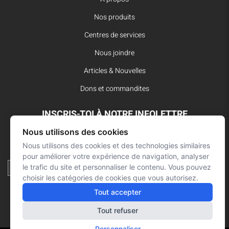
Nos produits
Centres de services
Nous joindre
Articles & Nouvelles
Dons et commandites
INSCRIS-TOI À NOTRE INFOLETTRE
Nous utilisons des cookies
Reste à l’affût des dernières innovations pour vos interventions
Nous utilisons des cookies et des technologies similaires
d’urgence et ne manque aucune nouvelle de L’Arsenal.
pour améliorer votre expérience de navigation, analyser
le trafic du site et personnaliser le contenu. Vous pouvez
choisir les catégories de cookies que vous autorisez.
Tout accepter
Tout refuser
Personnaliser