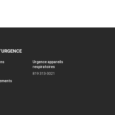
D’URGENCE
ons
Urgence appareils
respiratoires
819 313-3021
pements