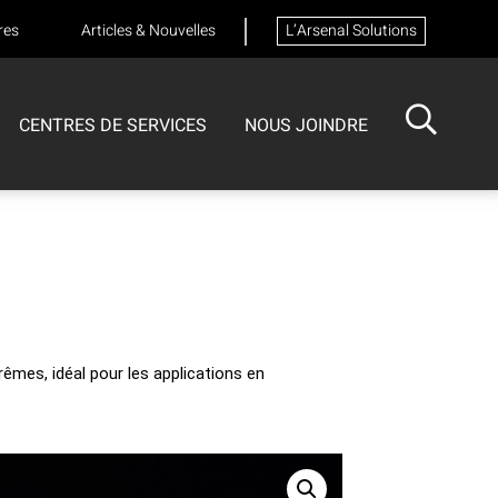
res
Articles & Nouvelles
L’Arsenal Solutions
CENTRES DE SERVICES
NOUS JOINDRE
ISOTECH
CENTRE DE SERVICES
FORMATIONS
Formation sur les appareils respiratoires
rêmes, idéal pour les applications en