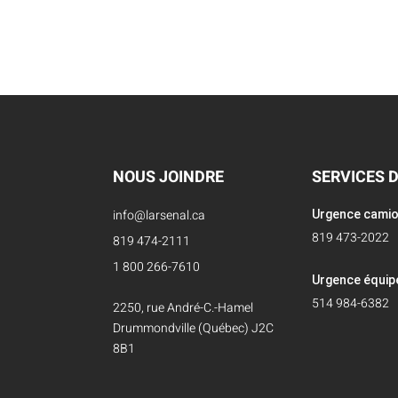
NOUS JOINDRE
SERVICES 
info@larsenal.ca
Urgence cami
819 473-2022
819 474-2111
1 800 266-7610
Urgence équi
514 984-6382
2250, rue André-C.-Hamel
Drummondville (Québec) J2C
8B1