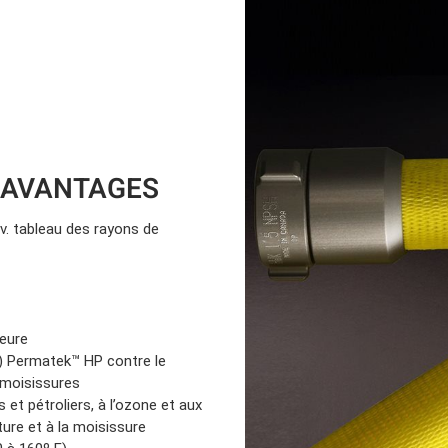
Location d’habit de combat
ON D’ÉCHELLES
Demande de retour ou d’échange
Planifier un rendez-vous
ES NFPA
Démonstration d’équipements
 AVANTAGES
(v. tableau des rayons de
ieure
) Permatek™ HP contre le
s moisissures
 et pétroliers, à l’ozone et aux
iture et à la moisissure