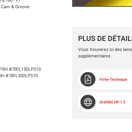
 à 160º F)
et Cam & Groove
PLUS DE DÉTAI
Vous trouverez ici des lien
supplémentaires.
M NPSH #70FL15DLPS10
NPSH #70FL20DLPS10
Fiche Technique
Draftlite HP 1.5