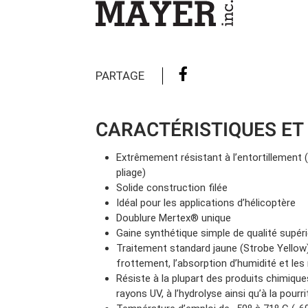
Camions en inventaire neufs
INSPECTI
Camions en inventaire usagés
CERTIFIÉ
PARTAGE
CARACTÉRISTIQUES ET
Extrêmement résistant à l’entortillement 
pliage)
Solide construction filée
Idéal pour les applications d’hélicoptère
Doublure Mertex® unique
Gaine synthétique simple de qualité supér
Traitement standard jaune (Strobe Yellow
frottement, l’absorption d’humidité et le
Résiste à la plupart des produits chimiques
rayons UV, à l’hydrolyse ainsi qu’à la pourr