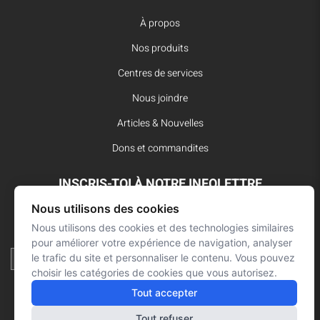
À propos
Nos produits
Centres de services
Nous joindre
Articles & Nouvelles
Dons et commandites
INSCRIS-TOI À NOTRE INFOLETTRE
Nous utilisons des cookies
Reste à l’affût des dernières innovations pour vos interventions
d’urgence et ne manque aucune nouvelle de L’Arsenal.
Nous utilisons des cookies et des technologies similaires
pour améliorer votre expérience de navigation, analyser
le trafic du site et personnaliser le contenu. Vous pouvez
choisir les catégories de cookies que vous autorisez.
Tout accepter
Tout refuser