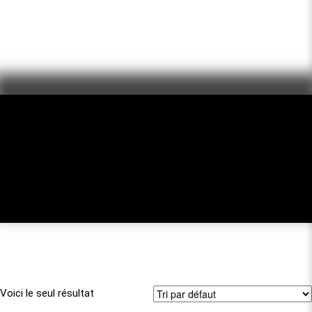
EMBARCAT
Home
»
Embarcations 4 saisons
/ Embarcations 4 saisons
Accueil
4 SAISONS
Voici le seul résultat