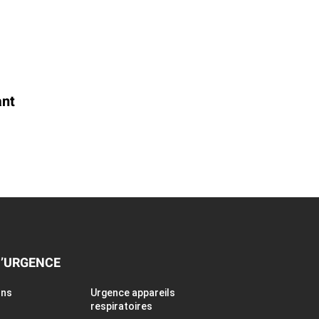
ant
D’URGENCE
ons
Urgence appareils
respiratoires