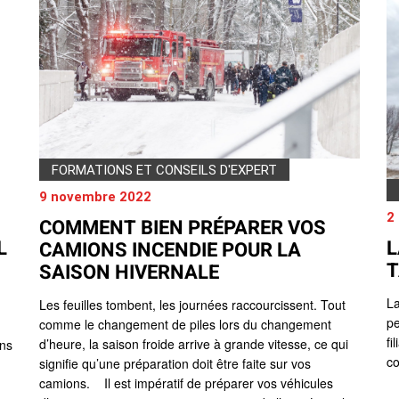
FORMATIONS ET CONSEILS D'EXPERT
9 novembre 2022
2
COMMENT BIEN PRÉPARER VOS
L
L
CAMIONS INCENDIE POUR LA
T
SAISON HIVERNALE
La
Les feuilles tombent, les journées raccourcissent. Tout
pe
comme le changement de piles lors du changement
fi
d’heure, la saison froide arrive à grande vitesse, ce qui
ans
co
signifie qu’une préparation doit être faite sur vos
camions. Il est impératif de préparer vos véhicules