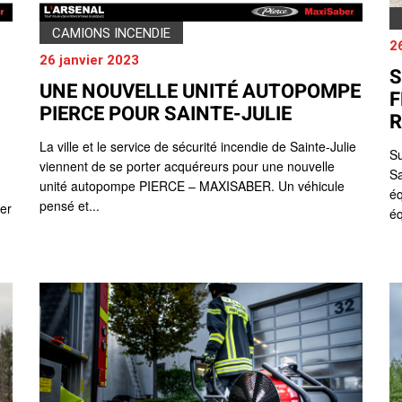
CAMIONS INCENDIE
2
26 janvier 2023
S
UNE NOUVELLE UNITÉ AUTOPOMPE
F
PIERCE POUR SAINTE-JULIE
R
La ville et le service de sécurité incendie de Sainte-Julie
Su
viennent de se porter acquéreurs pour une nouvelle
Sa
unité autopompe PIERCE – MAXISABER. Un véhicule
éq
pensé et...
rer
éq