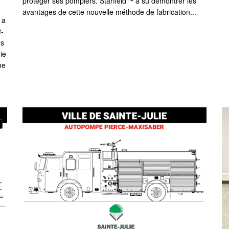
protéger ses pompiers. Starfield™ a su démontrer les
avantages de cette nouvelle méthode de fabrication...
 a
t-
us
ie
ne