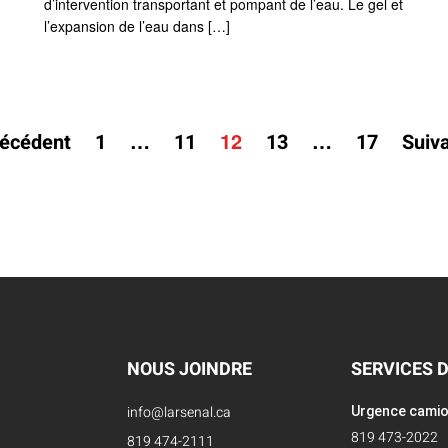
d’intervention transportant et pompant de l’eau. Le gel et
l’expansion de l’eau dans […]
AGINATION
…
12
…
écédent
1
11
13
17
Suiv
ES
UBLICATIONS
NOUS JOINDRE
SERVICES 
info@larsenal.ca
Urgence cami
819 473-2022
819 474-2111