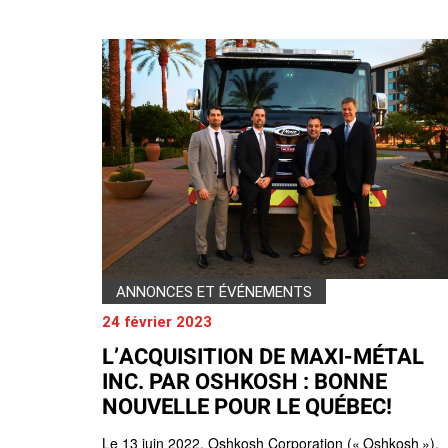
Camions en inventaire neufs
INSPECTI
Camions en inventaire usagés
CERTIFIÉ
ANNONCES ET ÉVÉNEMENTS
24 février 2023
L’ACQUISITION DE MAXI-MÉTAL
INC. PAR OSHKOSH : BONNE
NOUVELLE POUR LE QUÉBEC!
Le 13 juin 2022, Oshkosh Corporation (« Oshkosh »),