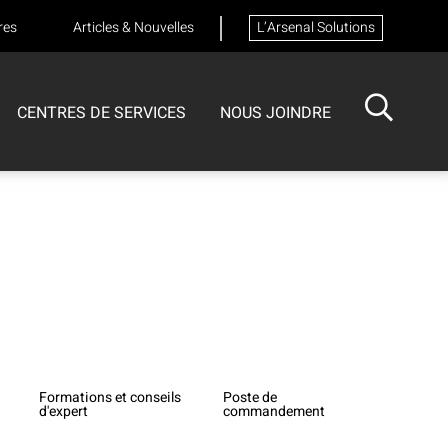
res
Articles & Nouvelles
L’Arsenal Solutions
CENTRES DE SERVICES
NOUS JOINDRE
ISOTECH
CENTRE DE SERVICES
FORMATIONS
Formation sur les appareils respiratoires
Formations et conseils
Poste de
d'expert
commandement