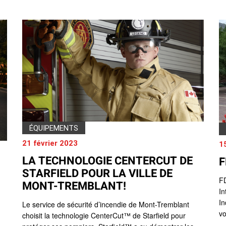
Location d’habit de combat
ON D’ÉCHELLES
Demande de retour ou d’échange
Planifier un rendez-vous
ES NFPA
Démonstration d’équipements
ÉQUIPEMENTS
21 février 2023
1
LA TECHNOLOGIE CENTERCUT DE
F
STARFIELD POUR LA VILLE DE
FD
MONT-TREMBLANT!
In
In
Le service de sécurité d’incendie de Mont-Tremblant
vo
choisit la technologie CenterCut™ de Starfield pour