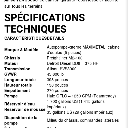
Allison EVS3000
, ce camion garantit robustesse et fiabilité
sur tous les terrains.
SPÉCIFICATIONS
TECHNIQUES
CARACTÉRISTIQUES
DÉTAILS
Autopompe-citerne MAXIMETAL, cabine
Marque & Modèle
d’équipe (5 places)
Châssis
Freightliner M2-106
Moteur
Detroit Diesel DD8 – 375 HP
Transmission
Allison EVS3000
GVWR
45 600 lb
Longueur totale
398 pouces
Hauteur totale
130 pouces
Empattement
270 pouces
Pompe
Hale QFLO – 1250 GPM (Foamready)
1 700 gallons US (1 415 gallons
Réservoir d’eau
impériaux)
Réservoir de mousse
35 gallons US (29 gallons impériaux)
Disposition de la
Milieu du châssis, commandes latérales
pompe