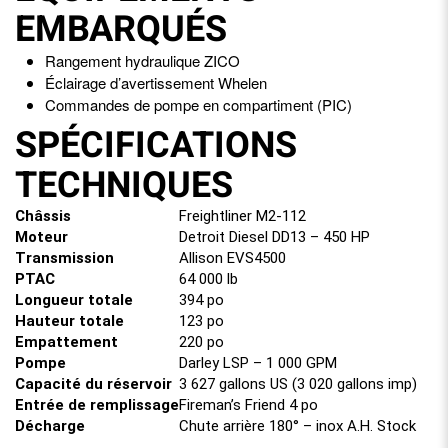
EMBARQUÉS
Rangement hydraulique ZICO
Éclairage d’avertissement Whelen
Commandes de pompe en compartiment (PIC)
SPÉCIFICATIONS
TECHNIQUES
Châssis
Freightliner M2-112
Moteur
Detroit Diesel DD13 – 450 HP
Transmission
Allison EVS4500
PTAC
64 000 lb
Longueur totale
394 po
Hauteur totale
123 po
Empattement
220 po
Pompe
Darley LSP – 1 000 GPM
Capacité du réservoir
3 627 gallons US (3 020 gallons imp)
Entrée de remplissage
Fireman’s Friend 4 po
Décharge
Chute arrière 180° – inox A.H. Stock