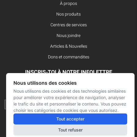
À propos
Nos produits
Centres de services
Nous joindre
Articles & Nouvelles
Dons et commandites
INSCRIS-TOI À NOTRE INFOLETTRE
Nous utilisons des cookies
Reste à l’affût des dernières innovations pour vos interventions
d’urgence et ne manque aucune nouvelle de L’Arsenal.
Nous utilisons des cookies et des technologies similaires
pour améliorer votre expérience de navigation, analyser
le trafic du site et personnaliser le contenu. Vous pouvez
choisir les catégories de cookies que vous autorisez.
Tout accepter
Tout refuser