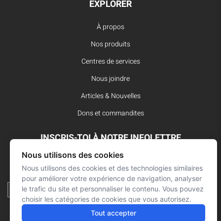
EXPLORER
À propos
Nos produits
Centres de services
Nous joindre
Articles & Nouvelles
Dons et commandites
INSCRIS-TOI À NOTRE INFOLETTRE
Nous utilisons des cookies
Reste à l’affût des dernières innovations pour vos interventions
d’urgence et ne manque aucune nouvelle de L’Arsenal.
Nous utilisons des cookies et des technologies similaires
pour améliorer votre expérience de navigation, analyser
le trafic du site et personnaliser le contenu. Vous pouvez
choisir les catégories de cookies que vous autorisez.
Tout accepter