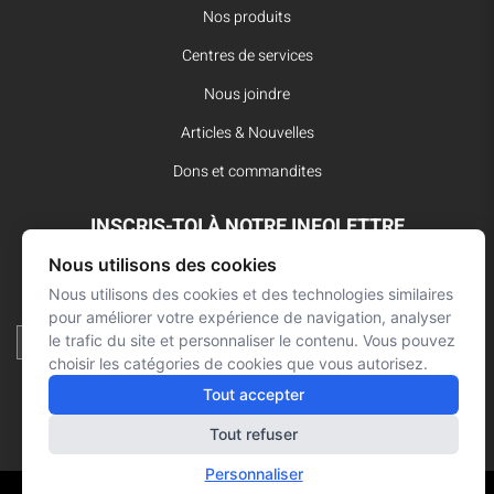
Nos produits
Centres de services
Nous joindre
Articles & Nouvelles
Dons et commandites
INSCRIS-TOI À NOTRE INFOLETTRE
Nous utilisons des cookies
Reste à l’affût des dernières innovations pour vos interventions
d’urgence et ne manque aucune nouvelle de L’Arsenal.
Nous utilisons des cookies et des technologies similaires
pour améliorer votre expérience de navigation, analyser
le trafic du site et personnaliser le contenu. Vous pouvez
choisir les catégories de cookies que vous autorisez.
Tout accepter
Tout refuser
Personnaliser
Réalisation : Signé François Roy
© L'ARSENAL 2021
Tous droits réservés