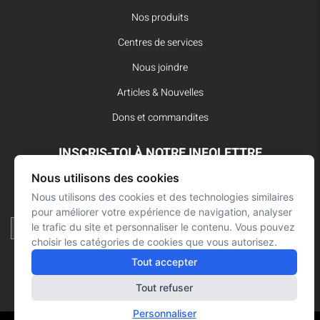
Nos produits
Centres de services
Nous joindre
Articles & Nouvelles
Dons et commandites
INSCRIS-TOI À NOTRE INFOLETTRE
Nous utilisons des cookies
Reste à l’affût des dernières innovations pour vos interventions
d’urgence et ne manque aucune nouvelle de L’Arsenal.
Nous utilisons des cookies et des technologies similaires
pour améliorer votre expérience de navigation, analyser
le trafic du site et personnaliser le contenu. Vous pouvez
choisir les catégories de cookies que vous autorisez.
Tout accepter
Tout refuser
Personnaliser