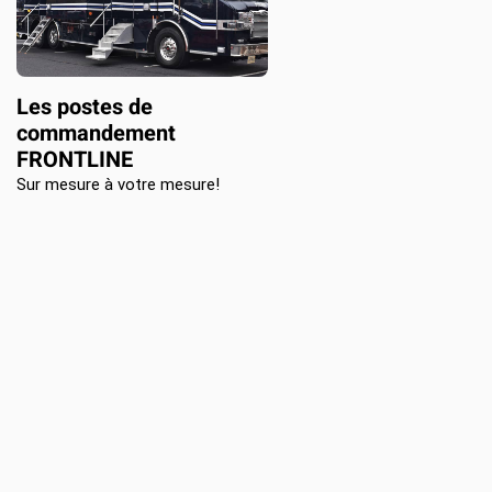
Location d’habit de combat
ON D’ÉCHELLES
Demande de retour ou d’échange
Planifier un rendez-vous
ES NFPA
Démonstration d’équipements
Les postes de
commandement
FRONTLINE
Sur mesure à votre mesure!