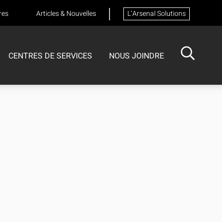
res
Articles & Nouvelles
L’Arsenal Solutions
CENTRES DE SERVICES
NOUS JOINDRE
ISOTECH
CENTRE DE SERVICES
FORMATIONS
Formation sur les appareils respiratoires