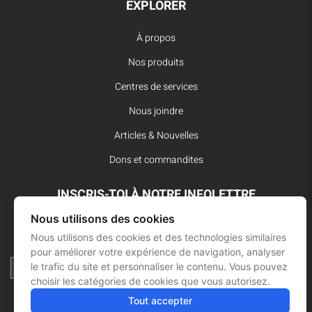
EXPLORER
À propos
Nos produits
Centres de services
Nous joindre
Articles & Nouvelles
Dons et commandites
INSCRIS-TOI À NOTRE INFOLETTRE
Nous utilisons des cookies
Reste à l’affût des dernières innovations pour vos interventions
d’urgence et ne manque aucune nouvelle de L’Arsenal.
Nous utilisons des cookies et des technologies similaires
pour améliorer votre expérience de navigation, analyser
le trafic du site et personnaliser le contenu. Vous pouvez
choisir les catégories de cookies que vous autorisez.
Tout accepter