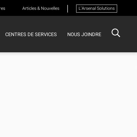
res
Articles & Nouvelles
L’Arsenal Solutions
CENTRES DE SERVICES
NOUS JOINDRE
ISOTECH
CENTRE DE SERVICES
FORMATIONS
Formation sur les appareils respiratoires