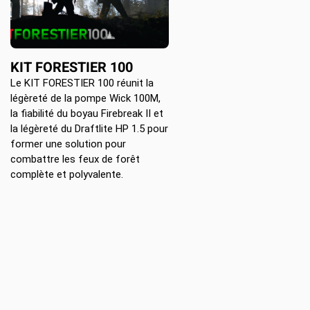
Location d’habit de combat
ON D’ÉCHELLES
Demande de retour ou d’échange
Planifier un rendez-vous
ES NFPA
Démonstration d’équipements
KIT FORESTIER 100
Le KIT FORESTIER 100 réunit la
légèreté de la pompe Wick 100M,
la fiabilité du boyau Firebreak II et
la légèreté du Draftlite HP 1.5 pour
former une solution pour
combattre les feux de forêt
complète et polyvalente.