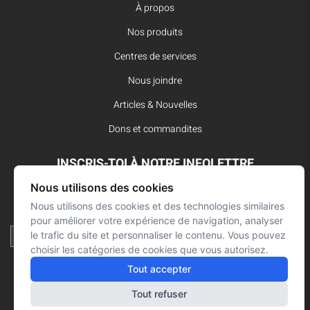
À propos
Nos produits
Centres de services
Nous joindre
Articles & Nouvelles
Dons et commandites
INSCRIS-TOI À NOTRE INFOLETTRE
Nous utilisons des cookies
Reste à l’affût des dernières innovations pour vos interventions
d’urgence et ne manque aucune nouvelle de L’Arsenal.
Nous utilisons des cookies et des technologies similaires
pour améliorer votre expérience de navigation, analyser
le trafic du site et personnaliser le contenu. Vous pouvez
choisir les catégories de cookies que vous autorisez.
Tout accepter
Tout refuser