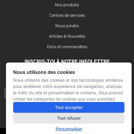
Nos produits
Centres de services
Nous joindre
Articles & Nouvelles
Dons et commandites
INSCRIS-TOI À NOTRE INFOLETTRE
Nous utilisons des cookies
Reste à l’affût des dernières innovations pour vos interventions
d’urgence et ne manque aucune nouvelle de L’Arsenal.
Nous utilisons des cookies et des technologies similaires
pour améliorer votre expérience de navigation, analyser
le trafic du site et personnaliser le contenu. Vous pouvez
choisir les catégories de cookies que vous autorisez.
Tout accepter
Tout refuser
Personnaliser