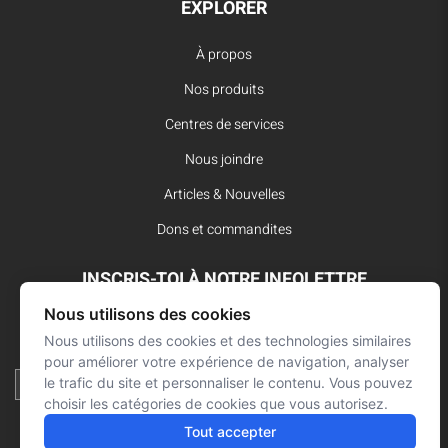
EXPLORER
À propos
Nos produits
Centres de services
Nous joindre
Articles & Nouvelles
Dons et commandites
INSCRIS-TOI À NOTRE INFOLETTRE
Nous utilisons des cookies
Reste à l’affût des dernières innovations pour vos interventions
d’urgence et ne manque aucune nouvelle de L’Arsenal.
Nous utilisons des cookies et des technologies similaires
pour améliorer votre expérience de navigation, analyser
le trafic du site et personnaliser le contenu. Vous pouvez
choisir les catégories de cookies que vous autorisez.
Tout accepter