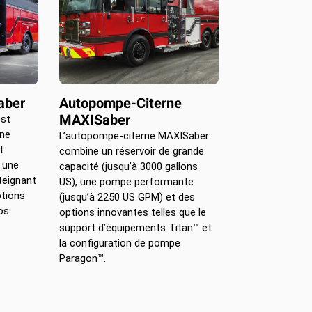
aber
Autopompe-Citerne
MAXISaber
st
une
L’autopompe-citerne MAXISaber
t
combine un réservoir de grande
t une
capacité (jusqu’à 3000 gallons
teignant
US), une pompe performante
tions
(jusqu’à 2250 US GPM) et des
os
options innovantes telles que le
support d’équipements Titan™ et
la configuration de pompe
Paragon™.