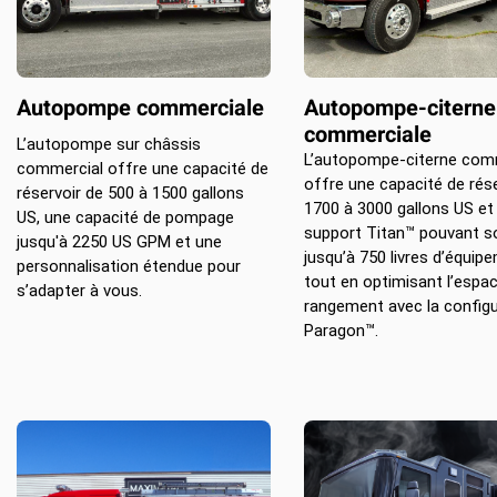
Location d’habit de combat
ON D’ÉCHELLES
Demande de retour ou d’échange
Planifier un rendez-vous
ES NFPA
Démonstration d’équipements
Autopompe commerciale
Autopompe-citerne
commerciale
L’autopompe sur châssis
L’autopompe-citerne com
commercial offre une capacité de
offre une capacité de rése
réservoir de 500 à 1500 gallons
1700 à 3000 gallons US et
US, une capacité de pompage
support Titan™ pouvant s
jusqu'à 2250 US GPM et une
jusqu’à 750 livres d’équip
personnalisation étendue pour
tout en optimisant l’espa
s’adapter à vous.
rangement avec la configu
Paragon™.