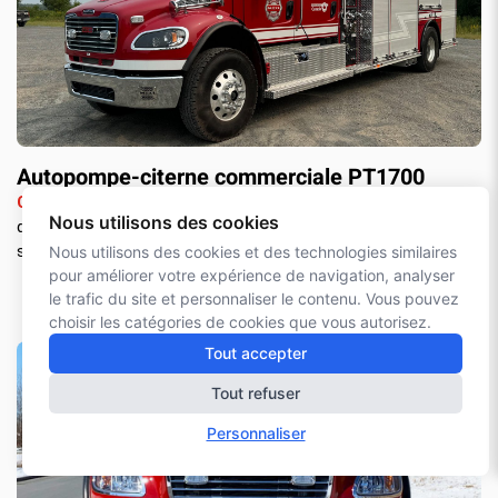
Autopompe-citerne commerciale PT1700
Camion en inventaire.
Châssis Freightliner M2-106. Capacité
Nous utilisons des cookies
d'eau de 1 700 gallons US. Pompe Waterous, moteur DD8 et
système de mousse Husky 3.
Nous utilisons des cookies et des technologies similaires
pour améliorer votre expérience de navigation, analyser
le trafic du site et personnaliser le contenu. Vous pouvez
choisir les catégories de cookies que vous autorisez.
Tout accepter
Tout refuser
Personnaliser