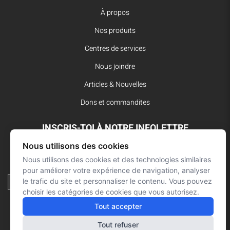
À propos
Nos produits
Centres de services
Nous joindre
Articles & Nouvelles
Dons et commandites
INSCRIS-TOI À NOTRE INFOLETTRE
Nous utilisons des cookies
Reste à l’affût des dernières innovations pour vos interventions
d’urgence et ne manque aucune nouvelle de L’Arsenal.
Nous utilisons des cookies et des technologies similaires
pour améliorer votre expérience de navigation, analyser
le trafic du site et personnaliser le contenu. Vous pouvez
choisir les catégories de cookies que vous autorisez.
Tout accepter
Tout refuser