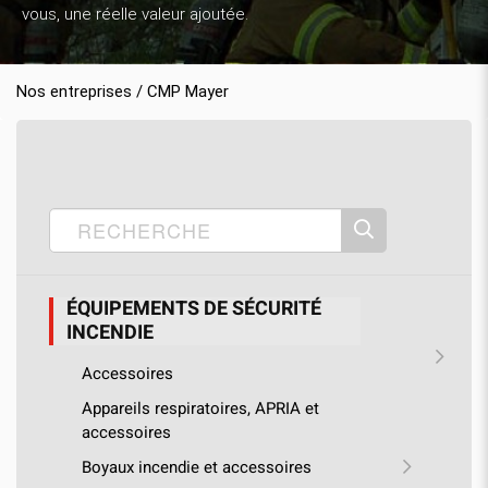
vous, une réelle valeur ajoutée.
Nos entreprises / CMP Mayer
Accueil
Nos produits
CMP Mayer
›
›
›
Équipements de sécurité incendie
›
Réservoir d'eau souterrain
ÉQUIPEMENTS DE SÉCURITÉ
INCENDIE
Accessoires
Appareils respiratoires, APRIA et
accessoires
Boyaux incendie et accessoires