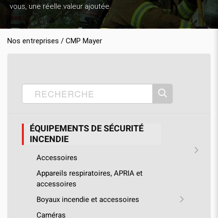
vous, une réelle valeur ajoutée.
Nos entreprises / CMP Mayer
Accueil
Nos produits
CMP Mayer
›
›
›
Équipements de sécurité incendie
›
Détecteurs de gaz
ÉQUIPEMENTS DE SÉCURITÉ
INCENDIE
Accessoires
Appareils respiratoires, APRIA et
accessoires
Boyaux incendie et accessoires
Caméras