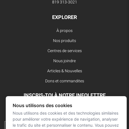
819 313-3021
EXPLORER
À propos
Nos produits
Centres de services
Nous joindre
Articles & Nouvelles
Dons et commandites
INSCRIS-TOI À NOTRE INFOLETTRE
Nous utilisons des cookies
Reste à l’affût des dernières innovations pour vos interventions
d’urgence et ne manque aucune nouvelle de L’Arsenal.
Nous utilisons des cookies et des technologies similaires
pour améliorer votre expérience de navigation, analyser
le trafic du site et personnaliser le contenu. Vous pouvez