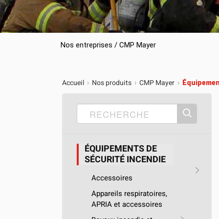
Camions en inventaire neufs
INSPECTI
Camions en inventaire usagés
CERTIFIÉ
Nos entreprises / CMP Mayer
Accueil
Nos produits
CMP Mayer
›
›
›
Équipement
ÉQUIPEMENTS DE
SÉCURITÉ INCENDIE
Accessoires
Appareils respiratoires,
APRIA et accessoires