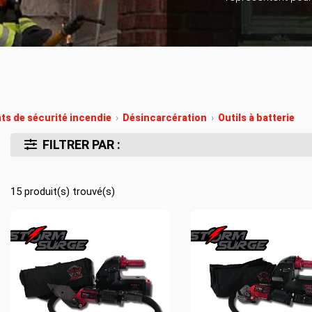
Location d’habit de combat
ON D’ÉCHELLES
Demande de retour ou d’échange
Planifier un rendez-vous
ES NFPA
Démonstration d’équipements
s de sécurité incendie
›
Désincarcération
›
Outils à batterie
FILTRER PAR :
15
produit(s) trouvé(s)