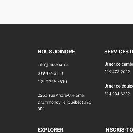
NOUS JOINDRE
SERVICES 
info@larsenal.ca
Urgence cami
819 473-2022
819 474-2111
1 800 266-7610
Urgence équi
514 984-6382
2250, rue André-C.-Hamel
Drummondville (Québec) J2C
8B1
EXPLORER
INSCRIS-TO