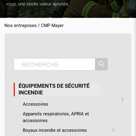
vous, une réelle valeur ajoutée.
Nos entreprises / CMP Mayer
Accueil
Nos produits
CMP Mayer
›
›
›
Équipements de sécurité incendie
›
Équipements de lutte contre les feux de batteries lithium-ion
ÉQUIPEMENTS DE SÉCURITÉ
INCENDIE
Accessoires
Appareils respiratoires, APRIA et
accessoires
Boyaux incendie et accessoires