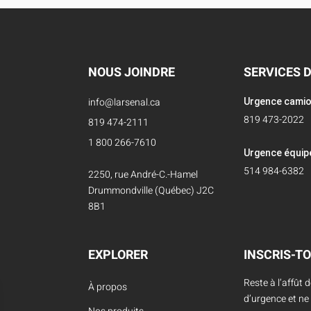
NOUS JOINDRE
SERVICES 
info@larsenal.ca
Urgence cami
819 473-2022
819 474-2111
1 800 266-7610
Urgence équi
514 984-6382
2250, rue André-C.-Hamel
Drummondville (Québec) J2C
8B1
EXPLORER
INSCRIS-TO
Reste à l’affût 
À propos
d’urgence et ne