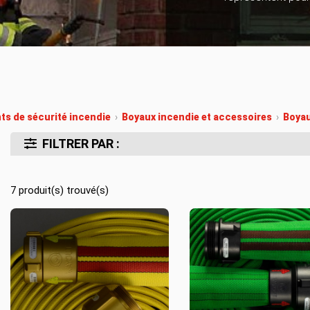
Location d’habit de combat
ON D’ÉCHELLES
Demande de retour ou d’échange
Planifier un rendez-vous
ES NFPA
Démonstration d’équipements
s de sécurité incendie
›
Boyaux incendie et accessoires
›
Boyau
FILTRER PAR :
7
produit(s) trouvé(s)