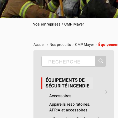
Camions en inventaire neufs
INSPECTI
Camions en inventaire usagés
CERTIFIÉ
Nos entreprises / CMP Mayer
Accueil
Nos produits
CMP Mayer
›
›
›
Équipement
ÉQUIPEMENTS DE
SÉCURITÉ INCENDIE
Accessoires
Appareils respiratoires,
APRIA et accessoires