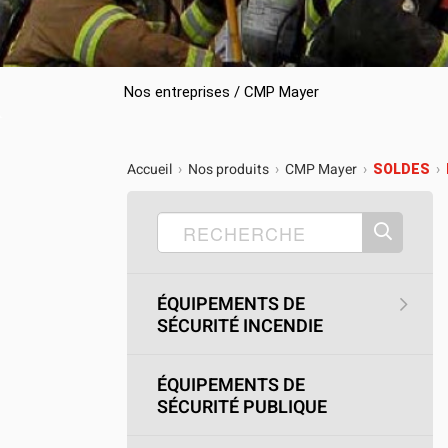
Camions en inventaire neufs
INSPECTI
Camions en inventaire usagés
CERTIFIÉ
Nos entreprises / CMP Mayer
Accueil
Nos produits
CMP Mayer
›
›
›
SOLDES
›
ÉQUIPEMENTS DE
SÉCURITÉ INCENDIE
ÉQUIPEMENTS DE
SÉCURITÉ PUBLIQUE