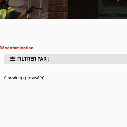
Location d’habit de combat
ON D’ÉCHELLES
Demande de retour ou d’échange
Planifier un rendez-vous
ES NFPA
Démonstration d’équipements
Décontamination
FILTRER PAR :
0
produit(s) trouvé(s)