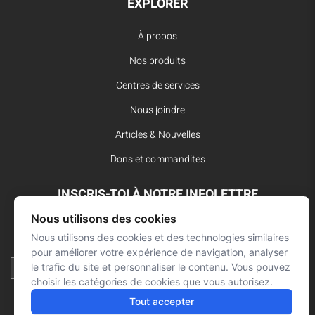
EXPLORER
À propos
Nos produits
Centres de services
Nous joindre
Articles & Nouvelles
Dons et commandites
INSCRIS-TOI À NOTRE INFOLETTRE
Nous utilisons des cookies
Reste à l’affût des dernières innovations pour vos interventions
d’urgence et ne manque aucune nouvelle de L’Arsenal.
Nous utilisons des cookies et des technologies similaires
pour améliorer votre expérience de navigation, analyser
le trafic du site et personnaliser le contenu. Vous pouvez
choisir les catégories de cookies que vous autorisez.
Tout accepter