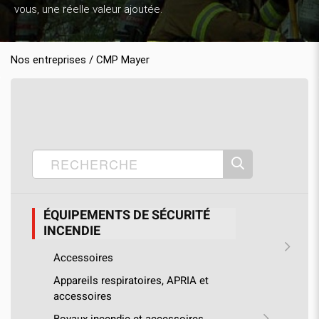
vous, une réelle valeur ajoutée.
Nos entreprises / CMP Mayer
Accueil
Nos produits
CMP Mayer
›
›
›
Équipements de sécurité incendie
›
Équipements de protection individuelle (EPI)
›
Casques de pompier
ÉQUIPEMENTS DE SÉCURITÉ
INCENDIE
Accessoires
Appareils respiratoires, APRIA et
accessoires
Boyaux incendie et accessoires