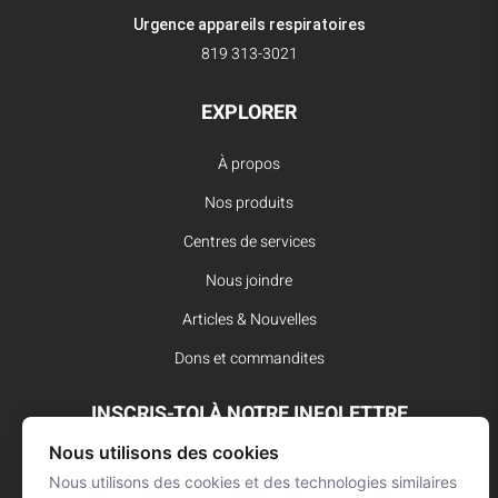
Urgence appareils respiratoires
819 313-3021
EXPLORER
À propos
Nos produits
Centres de services
Nous joindre
Articles & Nouvelles
Dons et commandites
INSCRIS-TOI À NOTRE INFOLETTRE
Nous utilisons des cookies
Reste à l’affût des dernières innovations pour vos interventions
d’urgence et ne manque aucune nouvelle de L’Arsenal.
Nous utilisons des cookies et des technologies similaires