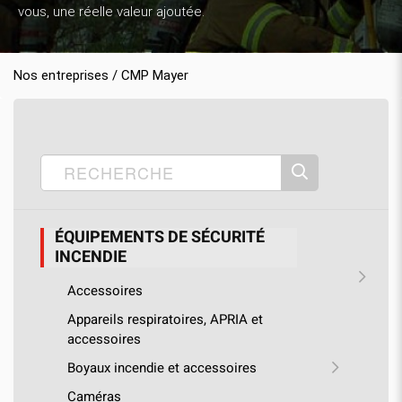
vous, une réelle valeur ajoutée.
Nos entreprises / CMP Mayer
Accueil
Nos produits
CMP Mayer
›
›
›
Équipements de sécurité incendie
›
Lances
ÉQUIPEMENTS DE SÉCURITÉ
INCENDIE
Accessoires
Appareils respiratoires, APRIA et
accessoires
Boyaux incendie et accessoires
Caméras