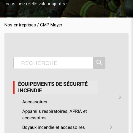
vous, une réelle valeur ajoutée.
Nos entreprises / CMP Mayer
Accueil
Nos produits
CMP Mayer
›
›
›
Équipements de sécurité incendie
›
Poignée originale de gaffe
ÉQUIPEMENTS DE SÉCURITÉ
INCENDIE
Accessoires
Appareils respiratoires, APRIA et
accessoires
Boyaux incendie et accessoires