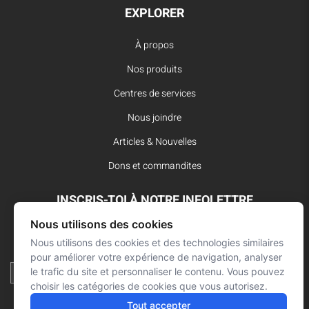
EXPLORER
À propos
Nos produits
Centres de services
Nous joindre
Articles & Nouvelles
Dons et commandites
INSCRIS-TOI À NOTRE INFOLETTRE
Nous utilisons des cookies
Reste à l’affût des dernières innovations pour vos interventions
d’urgence et ne manque aucune nouvelle de L’Arsenal.
Nous utilisons des cookies et des technologies similaires
pour améliorer votre expérience de navigation, analyser
le trafic du site et personnaliser le contenu. Vous pouvez
choisir les catégories de cookies que vous autorisez.
Tout accepter