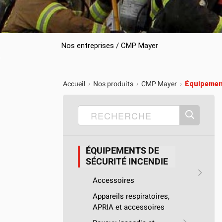
Camions en inventaire neufs
INSPECTI
Camions en inventaire usagés
CERTIFIÉ
Nos entreprises / CMP Mayer
Accueil
Nos produits
CMP Mayer
›
›
›
Équipement
ÉQUIPEMENTS DE
SÉCURITÉ INCENDIE
Accessoires
Appareils respiratoires,
APRIA et accessoires