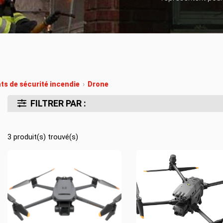
Location d’habit de combat
ON D’ÉCHELLES
Demande de retour ou d’échange
Planifier un rendez-vous
ES NFPA
Démonstration d’équipements
s de sécurité incendie
›
Drone
FILTRER PAR :
3
produit(s) trouvé(s)