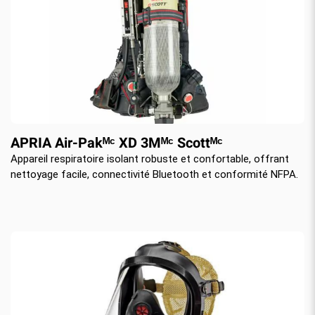
APRIA Air-Pakᴹᶜ XD ​3Mᴹᶜ Scottᴹᶜ
Appareil respiratoire isolant robuste et confortable, offrant
nettoyage facile, connectivité Bluetooth et conformité NFPA.